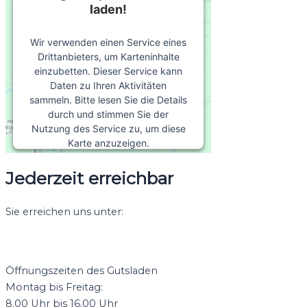
laden!
Wir verwenden einen Service eines
Drittanbieters, um Karteninhalte
einzubetten. Dieser Service kann
Daten zu Ihren Aktivitäten
sammeln. Bitte lesen Sie die Details
durch und stimmen Sie der
Nutzung des Service zu, um diese
Karte anzuzeigen.
Jederzeit erreichbar
Mehr Informationen
Sie erreichen uns unter:
Akzeptieren
+49 38353 77780
powered by
Usercentrics Consent
info@owstin.de
Management Platform
&
eRecht24
Öffnungszeiten des Gutsladen
Montag bis Freitag:
8.00 Uhr bis 16.00 Uhr