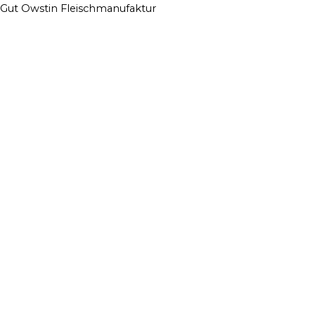
Zum
Menü
Menü
Menü
Gut Owstin Fleischmanufaktur
Inhalt
springen