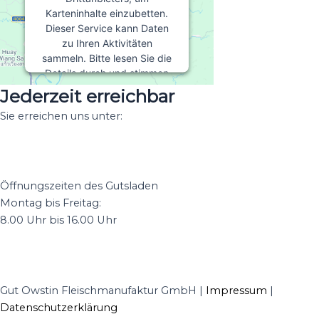
Karteninhalte einzubetten.
Dieser Service kann Daten
zu Ihren Aktivitäten
sammeln. Bitte lesen Sie die
Details durch und stimmen
Sie der Nutzung des
Jederzeit erreichbar
Service zu, um diese Karte
Sie erreichen uns unter:
anzuzeigen.
+49 38353 77780
info@owstin.de
Mehr Informationen
Öffnungszeiten des Gutsladen
Akzeptieren
Montag bis Freitag:
8.00 Uhr bis 16.00 Uhr
powered by
Usercentrics
Consent Management
Platform
&
eRecht24
Gut Owstin Fleischmanufaktur GmbH |
Impressum
|
Datenschutzerklärung