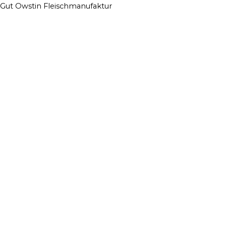
Zum
Menü
Menü
Menü
Gut Owstin Fleischmanufaktur
Inhalt
springen