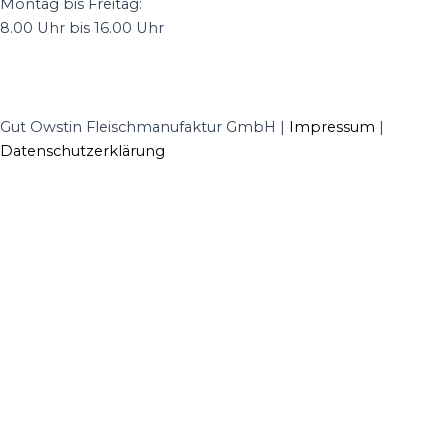
Montag bis Freitag:
8.00 Uhr bis 16.00 Uhr
powered by
Usercentrics
Consent Management
Platform
&
eRecht24
Gut Owstin Fleischmanufaktur GmbH |
Impressum
|
Datenschutzerklärung