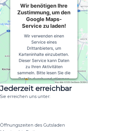
Wir benötigen Ihre
Zustimmung, um den
Google Maps-
Service zu laden!
Wir verwenden einen
Service eines
Drittanbieters, um
Karteninhalte einzubetten.
Dieser Service kann Daten
zu Ihren Aktivitäten
sammeln. Bitte lesen Sie die
Details durch und stimmen
Sie der Nutzung des
Jederzeit erreichbar
Service zu, um diese Karte
Sie erreichen uns unter:
anzuzeigen.
+49 38353 77780
info@owstin.de
Mehr Informationen
Öffnungszeiten des Gutsladen
Akzeptieren