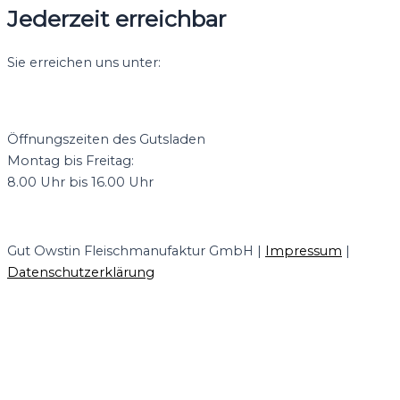
Jederzeit erreichbar
Mehr Informationen
Sie erreichen uns unter:
Akzeptieren
+49 38353 77780
powered by
Usercentrics Consent
info@owstin.de
Management Platform
&
eRecht24
Öffnungszeiten des Gutsladen
Montag bis Freitag:
8.00 Uhr bis 16.00 Uhr
Gut Owstin Fleischmanufaktur GmbH |
Impressum
|
Datenschutzerklärung